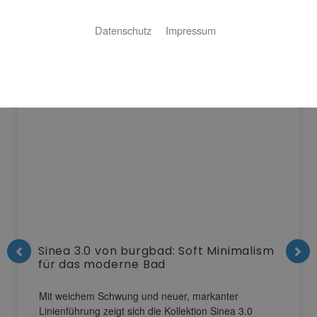
Datenschutz
Impressum
Neuigkeiten
Sinea 3.0 von burgbad: Soft Minimalism
für das moderne Bad
Mit weichem Schwung und neuer, markanter
Linienführung zeigt sich die Kollektion Sinea 3.0