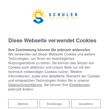
Diese Webseite verwendet Cookies
Ihre Zustimmung können Sie jederzeit widerrufen.
Wir verwenden auf dieser Webseite Cookies und weitere
Technologien, um Ihnen ein bestmögliches
Anspruchsvolle Anlagen – ein
Nutzungserlebnis zu bieten. Sie können das Setzen von
Cookies auch ablehnen und unsere Seite nur mit den
Spezialist
technisch notwendigen Cookies nutzen. Weitere
Informationen, sowie eine detaillierte Übersicht der Cookies
und eingesetzten Technologien finden Sie in unserer
Datenschutzerklärung
. Sie können Ihre
Einstellungen
Die Heizaufwendungen eines Gebäudes sind ein nicht
jederzeit ändern.
zu unterschätzender Kostenfaktor. Gerade für
Produktionshallen oder große Büros kann eine
effiziente Wärmeerzeugung sowie eine durchdachte
Ablehnen
Ablehnen
Einstellungen
Akzeptieren
Verteilung hohe Kosten einsparen. Hier spielt nicht nur