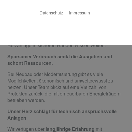
die Wahl des richtigen Heizsystems – ob Öl- oder
Datenschutz
Impressum
Gasheizung, BHKW oder erneuerbare Energien – eine
Rolle, sondern auch die richtigen Einstellungen und
Erfahrung bei der Wartung. Wir sind Ihr
Ansprechpartner, wenn Sie die Errichtung, den Betrieb,
die Wartung und Pflege zum Werterhalt Ihrer
Heizanlage in sicheren Händen wissen wollen.
Sparsamer Verbrauch senkt die Ausgaben und
schont Ressourcen.
Bei Neubau oder Modernisierung gibt es viele
Möglichkeiten, ökonomisch und umweltbewusst zu
heizen. Unser Team blickt auf eine Vielzahl von
Projekten zurück, die mit erneuerbaren Energieträgern
betrieben werden.
Unser Herz schlägt für technisch anspruchsvolle
Anlagen
Wir verfügen über
langjährige Erfahrung
mit