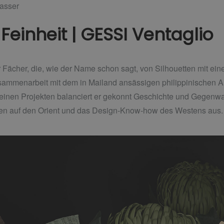
asser
Feinheit | GESSI Ventaglio
er Fächer, die, wie der Name schon sagt, von Silhouetten mit eine
usammenarbeit mit dem in Mailand ansässigen philippinischen A
einen Projekten balanciert er gekonnt Geschichte und Gegenwart,
en auf den Orient und das Design-Know-how des Westens aus.