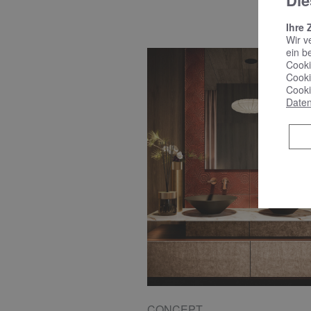
Die
Ihre 
Wir v
ein b
Cooki
Cooki
Cooki
Daten
CONCEPT