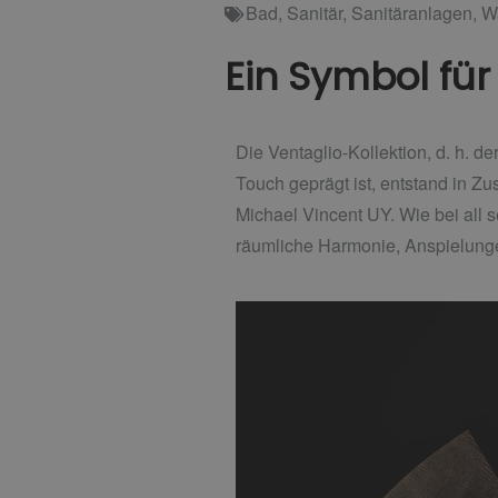
Bad
,
Sanitär
,
Sanitäranlagen
,
W
Ein Symbol für 
Die Ventaglio-Kollektion, d. h. d
Touch geprägt ist, entstand in Z
Michael Vincent UY. Wie bei all s
räumliche Harmonie, Anspielung