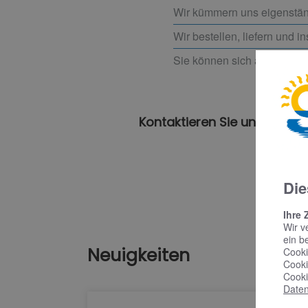
Wir kümmern uns eigenstän
Wir bestellen, liefern und i
Sie können sich auf eine so
Kontaktieren Sie uns für ei
Die
Ihre 
Wir v
ein b
Neuigkeiten
Cooki
Cooki
Cooki
Daten