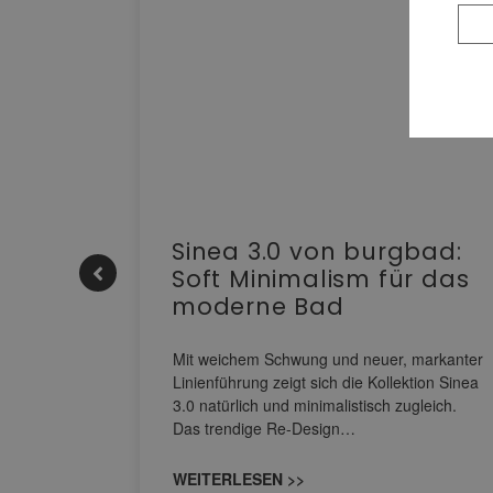
e |
Sinea 3.0 von burgbad:
Soft Minimalism für das
moderne Bad
nskomfort
s
Mit weichem Schwung und neuer, markanter
M NEO
Linienführung zeigt sich die Kollektion Sinea
owohl zum
3.0 natürlich und minimalistisch zugleich.
Das trendige Re-Design…
WEITERLESEN >>